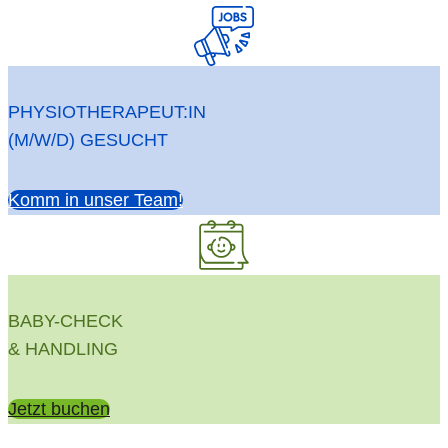
PHYSIOTHERAPEUT:IN
(M/W/D) GESUCHT
Komm in unser Team!
BABY-CHECK
& HANDLING
Jetzt buchen